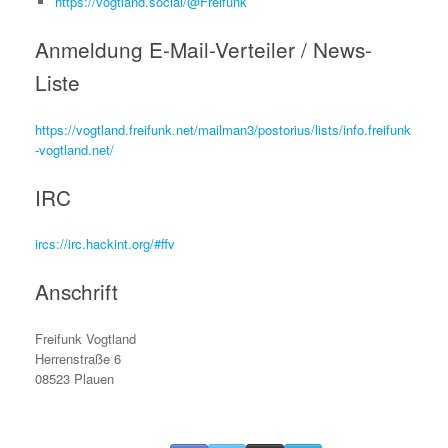
https://vogtland.social/@Freifunk
Anmeldung E-Mail-Verteiler / News-
Liste
https://vogtland.freifunk.net/mailman3/postorius/lists/info.freifunk
-vogtland.net/
IRC
ircs://irc.hackint.org/#ffv
Anschrift
Freifunk Vogtland
Herrenstraße 6
08523 Plauen