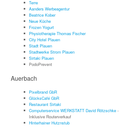
Terre
Aanders Werbeagentur
Beatrice Kober
Neue Küche
Frozen Yogurt
Physiotherapie Thomas Fischer
City Hotel Plauen
Stadt Plauen
Stadtwerke Strom Plauen
Sirtaki Plauen
PodoPrevent
Auerbach
Pixelbrand GbR
GlücksCafé GbR
Restaurant Sirtaki
Computerservice WERKSTATT David Rötzschke
-
Inklusive Routerverkauf
Hinterhainer Hutznstub