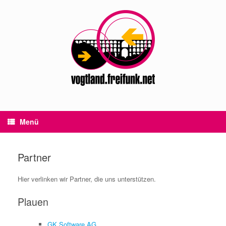
Zum
Inhalt
springen
Menü
Partner
Hier verlinken wir Partner, die uns unterstützen.
Plauen
GK Software AG