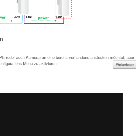
en
r CPE (oder auch Kamera) an eine bereits vorhandene anstecken möchtet, aber
onfigurations-Menu zu aktivieren
Weiterlesen