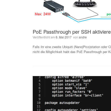
PoE Passthrough per SSH aktivier
Veröffentlicht am
6. Mai 2017
von
andre
Falls ihr eine zweite Ubiquiti (Nano|Pico)station ode
nicht die Möglichkeit habt das PoE Passthrough per K